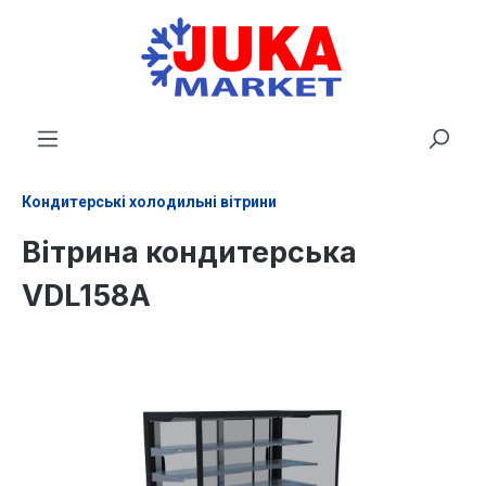
новного вмісту
Кондитерські холодильні вітрини
Вітрина кондитерська
VDL158A
Пропустити галерею зображень