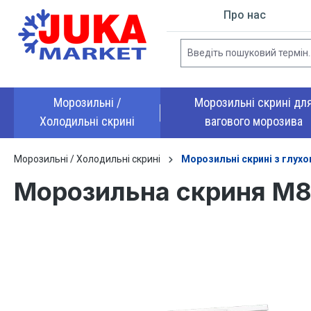
Про нас
до пошуку
Перейти до основної навігації
Морозильні /
Морозильні скрині дл
Холодильні скрині
вагового морозива
Морозильні / Холодильні скрині
Морозильні скрині з глух
Морозильна скриня M
Пропустити галерею зображень