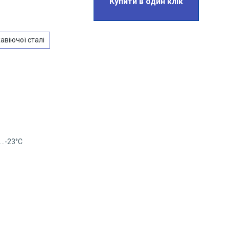
Купити в один клік
авіючої сталі
..-23°C