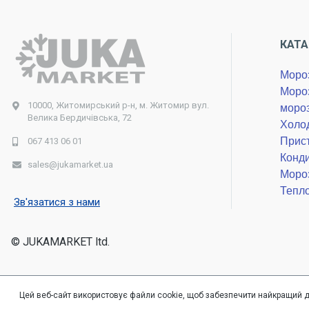
КАТ
Мороз
Мороз
10000, Житомирський р-н, м. Житомир вул.
моро
Велика Бердичівська, 72
Холод
Прист
067 413 06 01
Конди
sales@jukamarket.ua
Мороз
Тепло
Зв'язатися з нами
© JUKAMARKET ltd.
Цей веб-сайт використовує файли cookie, щоб забезпечити найкращий 