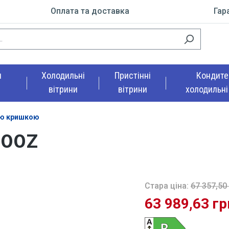
Оплата та доставка
Гара
я
Холодильні
Пристінні
Кондите
вітрини
вітрини
холодильні
ою кришкою
800Z
Стара ціна:
67 357,50
63 989,63 гр