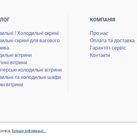
АЛОГ
КОМПАНІЯ
ильні / Холодильні скрині
Про нас
ильні скрині для вагового
Оплата та доставка
зива
Гарантії і сервіс
ильні вітрини
Контакти
інні вітрини
терські холодильні вітрини
ильні та холодильні шафи
ві вітрини
досвід.
Більше інформації...