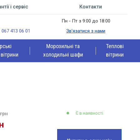
нтії і сервіс
Контакти
Пн - Пт з 9:00 до 18:00
067 413 06 01
Зв'язатися з нами
рські
Морозильні та
Теплові
 вітрини
холодильні шафи
вітрини
 грн
Є в наявності
н