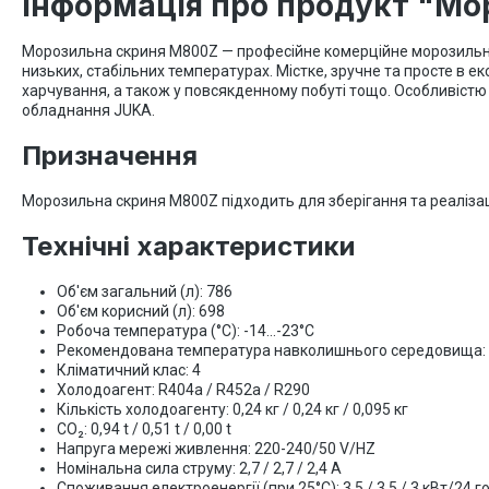
Інформація про продукт "Мо
Морозильна скриня M800Z — професійне комерційне морозильне 
низьких, стабільних температурах. Містке, зручне та просте в 
харчування, а також у повсякденному побуті тощо. Особливістю
обладнання JUKA.
Призначення
Морозильна скриня M800Z підходить для зберігання та реалізаці
Технічні характеристики
Об'єм загальний (л): 786
Об'єм корисний (л): 698
Робоча температура (°C): -14...-23°C
Рекомендована температура навколишнього середовища: +
Кліматичний клас: 4
Холодоагент: R404a / R452a / R290
Кількість холодоагенту: 0,24 кг / 0,24 кг / 0,095 кг
CO₂: 0,94 t / 0,51 t / 0,00 t
Напруга мережі живлення: 220-240/50 V/HZ
Номінальна сила струму: 2,7 / 2,7 / 2,4 А
Споживання електроенергії (при 25°C): 3,5 / 3,5 / 3 кВт/24 г