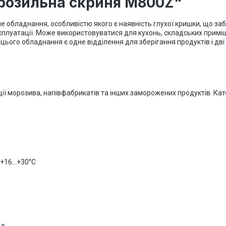
розильна скриня M800Z"
обладнання, особливістю якого є наявність глухої кришки, що за
експлуатації. Може використовуватися для кухонь, складських прим
 цього обладнання є одне відділення для зберігання продуктів і д
ї морозива, напівфабрикатів та інших заморожених продуктів. Кате
16...+30°C
од