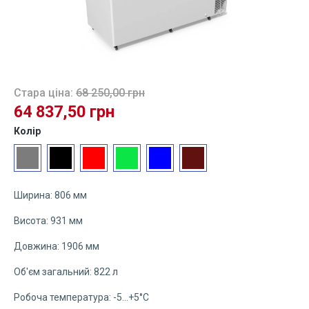
Стара ціна:
68 250,00 грн
64 837,50 грн
Виберіть
Колір
Сірий
Чорний
Червоний
Зелений
Синій
Бордовий
Ширина: 806 мм
Висота: 931 мм
Довжина: 1906 мм
Об'єм загальний: 822 л
Робоча температура: -5...+5°C