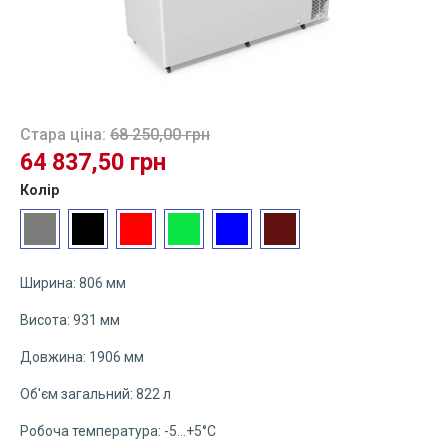
Стара ціна:
68 250,00 грн
64 837,50 грн
Виберіть
Колір
Сірий
Чорний
Червоний
Зелений
Синій
Бордовий
Ширина: 806 мм
Висота: 931 мм
Довжина: 1906 мм
Об'єм загальний: 822 л
Робоча температура: -5...+5°C